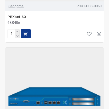
Sangoma
PBXT-UCS-0060
PBXact 60
63,040฿