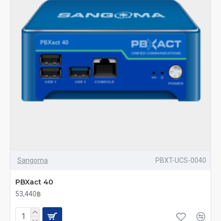
Sangoma
PBXT-UCS-0040
PBXact 40
53,440฿