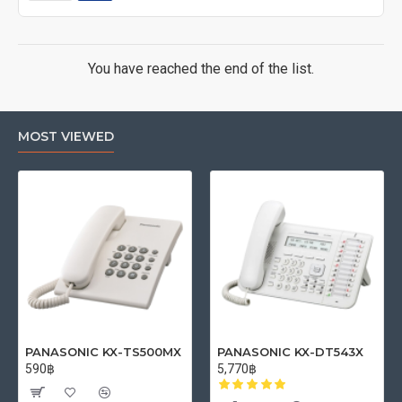
You have reached the end of the list.
MOST VIEWED
PANASONIC KX-TS500MX
PANASONIC KX-DT543X
590฿
5,770฿