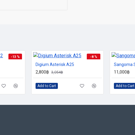
Extension Routing
Fax Pro
Park Pro
Page Pro
SysAdmin Pro
Voicemail Notify
Voicemail Reports
XMPP Pro
-13 %
-8 %
Digium Asterisk A25
Sangoma 
HOT
2,800฿
11,000฿
3,054฿
Add to Cart
Add to Cart