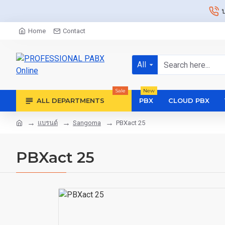
Home
Contact
All
Sale
New
ALL DEPARTMENTS
PBX
CLOUD PBX
แบรนด์
Sangoma
PBXact 25
PBXact 25