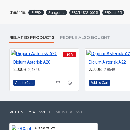
ป้ายกำกับ:
IP-PBX
Sangoma
PBXT-UCS-0025
PBXact 25
RELATED PRODUCTS
PEOPLE ALSO BOUGHT
-19 %
Digium Asterisk A20
Digium Asterisk A22
2,000฿
2,500฿
2,484฿
2,864฿
Add to Cart
Add to Cart
RECENTLY VIEWED
MOST VIEWED
PBXact 25