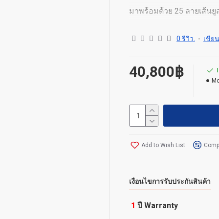
มาพร้อมด้วย 25 ลายเส้นย
ขยายได้สูงสุด 1000 สายภ
0 รีวิว.
-
เขียน
โดยการเพิ่ม Additional Us
40,800฿
Sangoma PBXact 25
Mo
PBXact 25 Appliance
Supports up to 25 li
small businesses.
Included PBXact Features
Add to Wish List
Compa
Enhanced Modules
All PBXact appliances inc
เงื่อนไขการรับประกันสินค้า
Call Recording Repo
Class of Service
1
ปี Warranty
Conference Pro