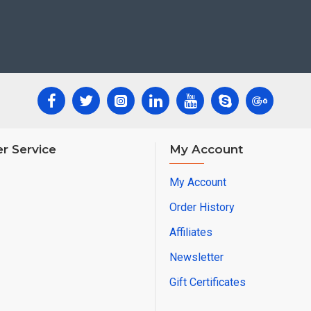
r Service
My Account
My Account
Order History
Affiliates
Newsletter
Gift Certificates