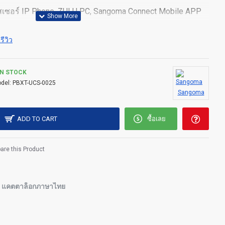
ูสเซอร์ IP Phone, ZULU PC, Sangoma Connect Mobile APP
ายใน 15 Concurrent
รีวิว
er Licenses
IN STOCK
del:
PBXT-UCS-0025
Sangoma
censed extensions and 15 simultaneous calls. Ideal for
ADD TO CART
ซื้อเลย
re this Product
ludes the follow enhanced modules:
แคตตาล็อกภาษาไทย
rts