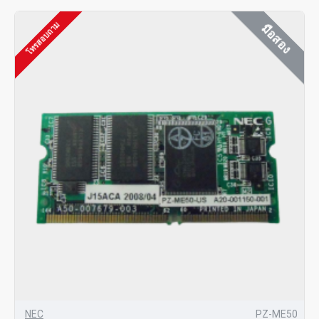
โทรสอบถาม
มือสอง
NEC
PZ-ME50