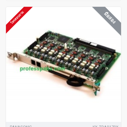
โทรสอบถาม
มือสอง