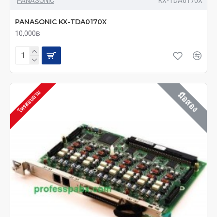
PANASONIC
KX-TDA0170X
PANASONIC KX-TDA0170X
10,000฿
โทรสอบถาม
มือสอง