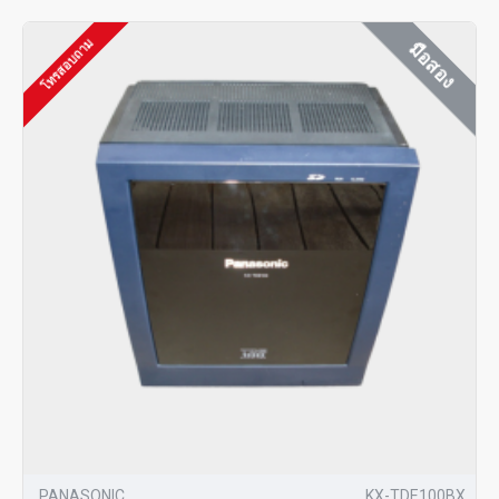
โทรสอบถาม
มือสอง
PANASONIC
KX-TDE100BX