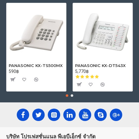
PANASONIC KX-TS500MX
PANASONIC KX-DT543X
590฿
5,770฿
บริษัท โปรเฟสชั่นแนล พีเอบีเอ็กซ์ จำกัด