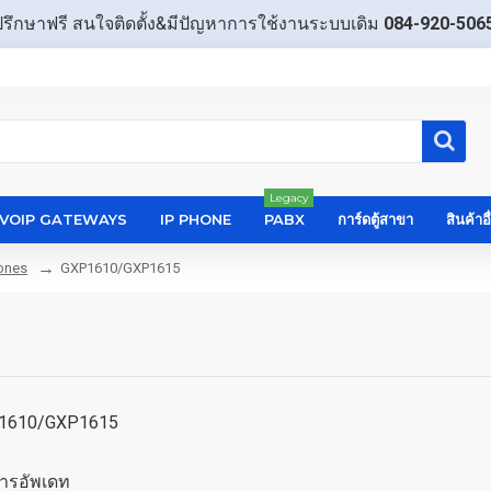
ปรึกษาฟรี สนใจติดตั้ง&มีปัญหาการใช้งานระบบเดิม
084-920-506
Legacy
VOIP GATEWAYS
IP PHONE
PABX
การ์ดตู้สาขา
สินค้าอ
hones
GXP1610/GXP1615
P1610/GXP1615
ารอัพเดท