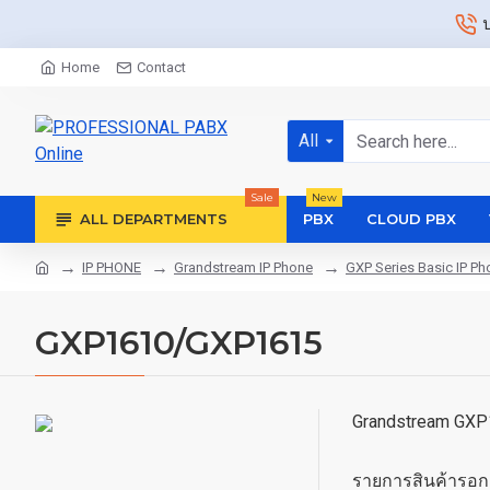
Home
Contact
All
Sale
New
ALL DEPARTMENTS
PBX
CLOUD PBX
IP PHONE
Grandstream IP Phone
GXP Series Basic IP P
GXP1610/GXP1615
Grandstream GX
รายการสินค้ารอก