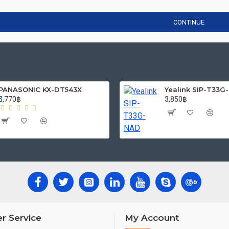
CONTINUE
PANASONIC KX-DT543X
Yealink SIP-T33G
5,770฿
3,850฿
r Service
My Account