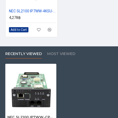
NEC SL2100 IP7WW-4KSU-C1
4,278฿
Add to Cart
RECENTLY VIEWED
MOST VIEWED
NEC SL2100 IP7WW-CPU-C1