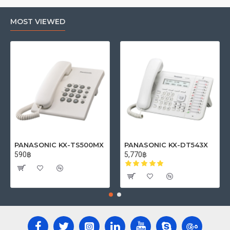
MOST VIEWED
PANASONIC KX-TS500MX
PANASONIC KX-DT543X
590฿
5,770฿