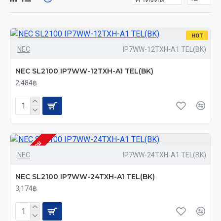
IP4WW-408E-A1
IP4WW-008E-A1
HOT
IP4WW-12TXH-A-TEL (BK)
NEC
IP7WW-12TXH-A1 TEL(BK)
IP4WW-24TXH-A-TEL (BK)
NEC SL2100 IP7WW-12TXH-A1 TEL(BK)
IP4WW-60D DSS-A Console (BK)
2,484฿
IP4WW-EXIFB-C1
IP4WW-MEMDB-C1
PZ-VM21 (also used for SV8100)
โทรสอบถาม
NEC
IP7WW-24TXH-A1 TEL(BK)
IP4WW-CFVRS-C1
NEC SL2100 IP7WW-24TXH-A1 TEL(BK)
3,174฿