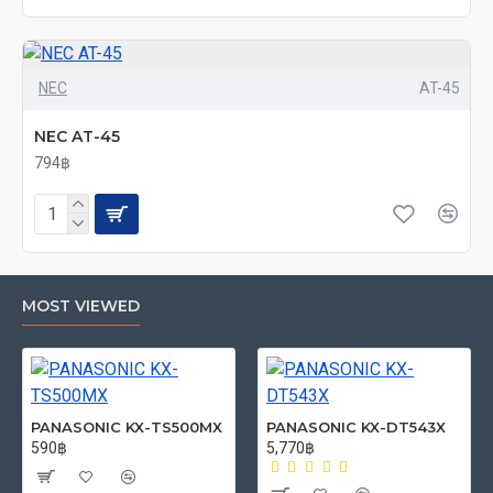
NEC
AT-45
NEC AT-45
794฿
MOST VIEWED
PANASONIC KX-TS500MX
PANASONIC KX-DT543X
590฿
5,770฿