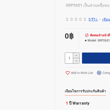
GRP2601 เป็นส่วนหนึ่งของซ
สายที่สำคัญซึ่งได้รับการ
จำนวนมากและการจัดการที่
0 รีวิว.
-
เขียน
รวมถึงการประชุมด้วยเสียง
EHS สำหรับชุดหูฟัง Plant
0฿
GRP มีฟีเจอร์ความปลอดภัย
ติดต่อเจ้าหน้าที่
องค์กร รวมถึงการบูตที่ปลอด
Model:
GRP2601
สำหรับการจัดเตรียมระบบ
สนับสนุนโดยระบบการจัดกา
รวมศูนย์เพื่อกำหนดค่า จ
Grandstream
Add to Wish List
Compa
Features
2 SIP account, 2 lin
GDMS online device
เงื่อนไขการรับประกันสินค้า
5-way audio confere
Equipped with noise
1
ปี Warranty
Electronic Hook Swit
headsets