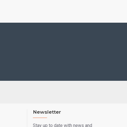
es built-in PoE to power the device and give it a network
tection including secure boot, dual firmware images and
age
Newsletter
Stay up to date with news and