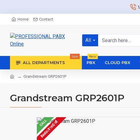
Home
Contact
All
Sale
New
ALL DEPARTMENTS
PBX
CLOUD PBX
Grandstream GRP2601P
Grandstream GRP2601P
CALL
ติดต่อเจ้าหน้าที่