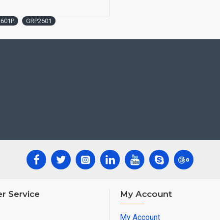
The GRP2601P includ
601P
GRP2601
connection
Enterprise-level pro
encrypted data stor
r Service
My Account
My Account