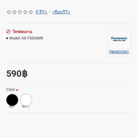
รองรับจำนวนสายเรียกเข้าได้ 1 สาย
ปุ่ม Redial โทรทวนซ้ำหมายเลขโทรออกล่าสุดได้ง่าย
0 รีวิว.
-
เขียนรีวิว
ปุ่ม Flash สำหรับรับสายเรียกซ้อนหรือโอนสายกรณี
ใช้งานกับตู้สาขา
ใช้งานได้ทั้งระบบพัลส์และโทน
โทรสอบถาม
ประหยัดพื้นที่การใช้งาน สามารถติดตั้งบนผนังได้
Model:
KX-TS500MX
PANASONIC
590฿
Color
สีดำ
สีขาว