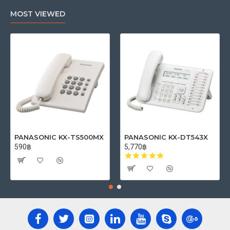
MOST VIEWED
PANASONIC KX-TS500MX
PANASONIC KX-DT543X
590฿
5,770฿