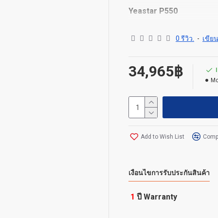
Yeastar P550
P-Series PBX System
0 รีวิว.
-
เขียน
Users: 50
34,965฿
Max Concurrent Calls: 25
Mo
Max Analog Ports: 8
Max BRI Ports: 8
Max Cellular Ports: 4
Add to Wish List
Compa
External Storage: USB
เงื่อนไขการรับประกันสินค้า
1
ปี Warranty