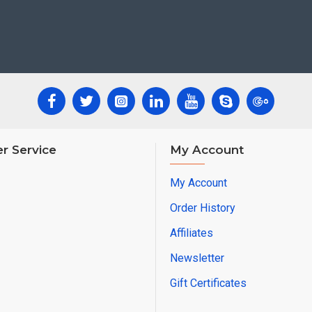
r Service
My Account
My Account
Order History
Affiliates
Newsletter
Gift Certificates