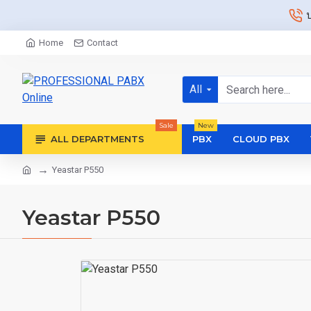
Home
Contact
All
Sale
New
ALL DEPARTMENTS
PBX
CLOUD PBX
Yeastar P550
Yeastar P550