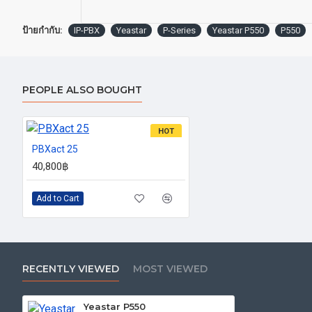
ป้ายกำกับ:
IP-PBX
Yeastar
P-Series
Yeastar P550
P550
PEOPLE ALSO BOUGHT
HOT
PBXact 25
40,800฿
Add to Cart
RECENTLY VIEWED
MOST VIEWED
Yeastar P550