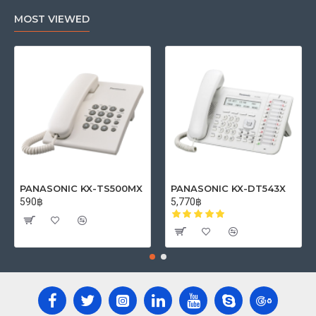
MOST VIEWED
PANASONIC KX-TS500MX
PANASONIC KX-DT543X
590฿
5,770฿