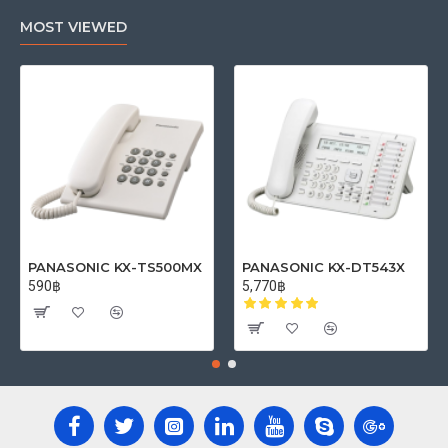
MOST VIEWED
PANASONIC KX-TS500MX
PANASONIC KX-DT543X
590฿
5,770฿