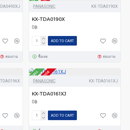
OUT OF STOCK
TDA0490XJ
PANASONIC
KX-TDA0190X
KX-TDA0190X
0฿
ADD TO CART
สอบถาม
ซื้อเลย
สอบถาม
CALL
OUT OF STOCK
-TDA0196X
PANASONIC
KX-TDA0161XJ
KX-TDA0161XJ
0฿
ADD TO CART