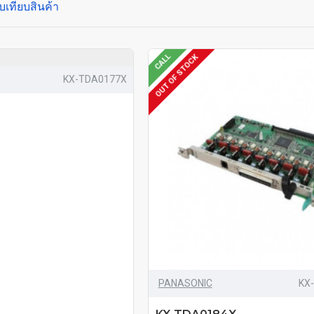
บเทียบสินค้า
CALL
OUT OF STOCK
KX-TDA0177X
PANASONIC
KX