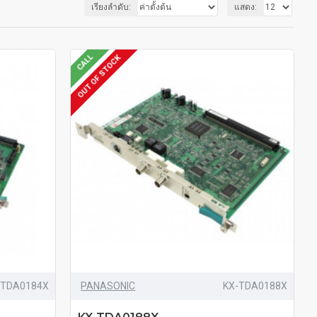
เรียงลำดับ:
แสดง:
CALL
OUT OF STOCK
-TDA0184X
PANASONIC
KX-TDA0188X