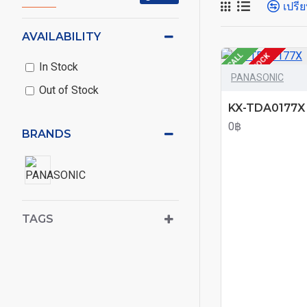
เปรีย
AVAILABILITY
CALL
OUT OF STOCK
In Stock
PANASONIC
Out of Stock
KX-TDA0177X
0฿
BRANDS
TAGS