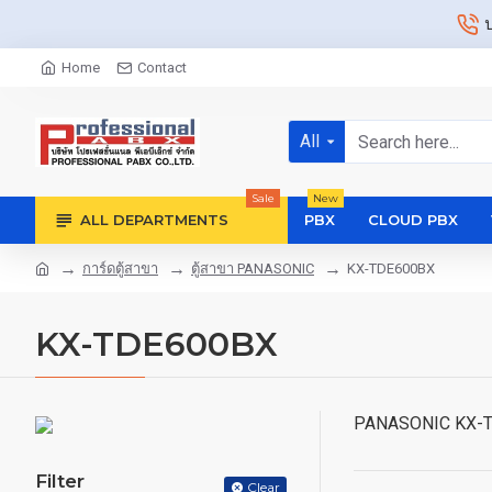
Home
Contact
All
Sale
New
ALL DEPARTMENTS
PBX
CLOUD PBX
การ์ดตู้สาขา
ตู้สาขา PANASONIC
KX-TDE600BX
KX-TDE600BX
PANASONIC KX-T
Filter
Clear